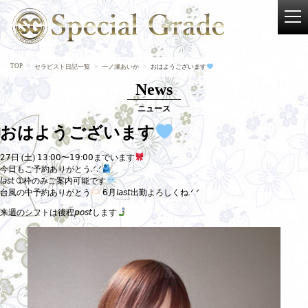
TOP
セラピスト日記一覧
一ノ瀬あいか
おはようございます
News
ニュース
おはようございます
𝟤𝟩日 (土) 𝟣𝟥:𝟢𝟢〜𝟣𝟫:𝟢𝟢までいます
今日もご予約ありがとう.ᐟ.ᐟ
𝘭𝘢𝘴𝘵 ➀枠のみご案内可能です
台風の中予約ありがとう
𝟨月𝘭𝘢𝘴𝘵出勤よろしくね.ᐟ.ᐟ
来週のシフトは後程𝘱𝘰𝘴𝘵します